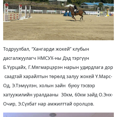
Тодруулбал, “Хангарди жокей” клубын
дасгалжуулагч НМСУХ-ны Дэд тэргүүн
Б.Үүрцайх, Г.Мягмарцэрэн нарын удирдлага дор
саадтай харайлтын төрөлд залуу жокей Ү.Марс-
Од, Э.Тэмүүлэн, холын зайн буюу тэсвэр
хатуужилийн уралдааны 30км, 60км зайд О.Энх-
Очир, Э.Сүхбат нар амжилттай оролцов.