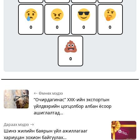
0
0
0
0
0
Өмнөх мэдээ
“Очирдагинас” ХХК-ийн экспортын
үйлдвэрийн цогцолбор албан ёсоор
ашиглалтад…
Дараах мэдээ
Шинэ жилийн баярын үйл ажиллагааг
хариуцан зохион байгуулах…