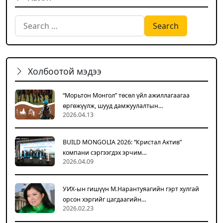
Search for:
Холбоотой мэдээ
“Морьтон Монгол” төсөл үйл ажиллагаагаа
өргөжүүлж, шууд дамжуулалтын…
2026.04.13
BUILD MONGOLIA 2026: “Кристал Актив”
компани сэргээгдэх эрчим…
2026.04.09
УИХ-ын гишүүн М.Нарантуяагийн гэрт хулгай
орсон хэргийг цагдаагийн…
2026.02.23