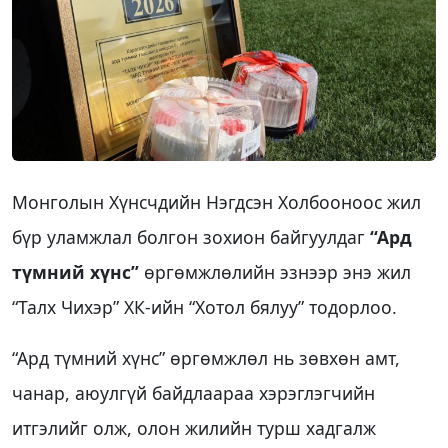
Монголын Хүнсчдийн Нэгдсэн Холбооноос жил
бүр уламжлал болгон зохион байгуулдаг
“Ард
түмний хүнс”
өргөмжлөлийн эзнээр энэ жил
“Талх Чихэр” ХК-ийн “Хотол бялуу” тодорлоо.
“Ард түмний хүнс” өргөмжлөл нь зөвхөн амт,
чанар, аюулгүй байдлаараа хэрэглэгчийн
итгэлийг олж, олон жилийн турш хадгалж