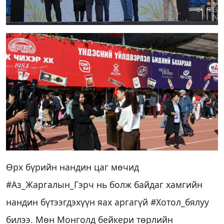
Өрх бүрийн нандин цаг мөчид
#Аз_Жаргалын_Гэрч нь болж байдаг хамгийн
нандин бүтээгдэхүүн яах аргагүй #Хотол_бялуу
билээ. Мөн Монголд бейкери төрлийн