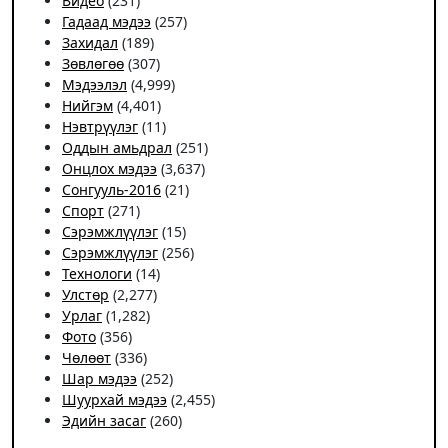
Видео
(231)
Гадаад мэдээ
(257)
Захидал
(189)
Зөвлөгөө
(307)
Мэдээлэл
(4,999)
Нийгэм
(4,401)
Нэвтрүүлэг
(11)
Оддын амьдрал
(251)
Онцлох мэдээ
(3,637)
Сонгууль-2016
(21)
Спорт
(271)
Сэрэмжлүүлэг
(15)
Сэрэмжлүүлэг
(256)
Технологи
(14)
Улстөр
(2,277)
Урлаг
(1,282)
Фото
(356)
Чѳлѳѳт
(336)
Шар мэдээ
(252)
Шуурхай мэдээ
(2,455)
Эдийн засаг
(260)