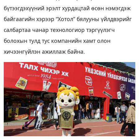
бүтээгдэхүүний эрэлт хурдацтай өсөн нэмэгдэж
байгаагийн хэрээр “Хотол” бялууны үйлдвэрийг
салбартаа чанар технологиор тэргүүлэгч
болохын тулд тус компанийн хамт олон
хичээнгүйлэн ажиллаж байна.