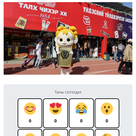
Таны сэтгэгдэл
0
0
0
0