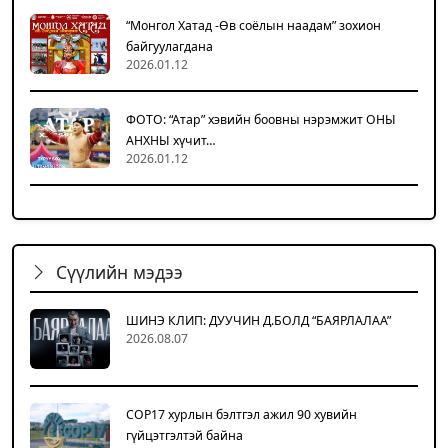
“Монгол Хатад -Өв соёлын наадам” зохион
байгуулагдана
2026.01.12
ФОТО: “Атар” хэвийн боовны нэрэмжит ОНЫ
АНХНЫ хүчит…
2026.01.12
Сүүлийн мэдээ
ШИНЭ КЛИП: ДУУЧИН Д.БОЛД “БАЯРЛАЛАА”
2026.08.07
COP17 хурлын бэлтгэл ажил 90 хувийн
гүйцэтгэлтэй байна