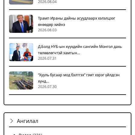
2026.08.04
Трамп Ираны дайны асуудлаарх хэлэлцээг
өнөөдөр хийнэ
2026.08.03
Д.Болд НҮБ-ын хүүхдийн сангийн Монгол дахь
төлөөлөгчтэй хамтын…
2026.07.31
“Хууль бусаар мод бэлтгэх” гэмт хэрэг үйлдсэн
хүнд…
2026.07.30
Ангилал