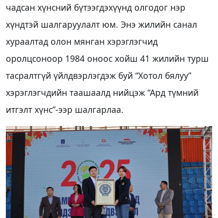
чадсан хүнсний бүтээгдэхүүнд олгодог нэр
хүндтэй шалгаруулалт юм. Энэ жилийн санал
хураалтад олон мянган хэрэглэгчид
оролцсоноор 1984 оноос хойш 41 жилийн турш
тасралтгүй үйлдвэрлэгдэж буй “Хотол бялуу”
хэрэглэгчдийн таашаалд нийцэж “Ард түмний
итгэлт хүнс”-ээр шалгарлаа.