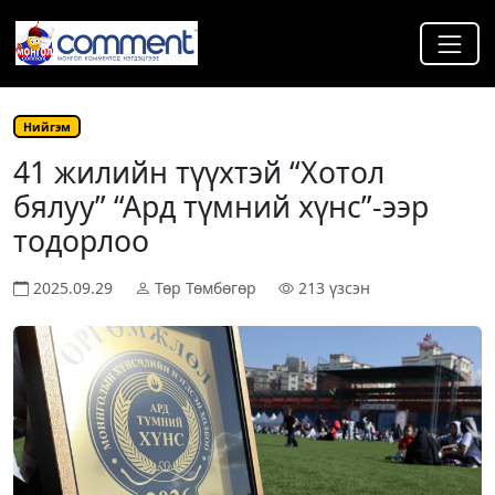
Нийгэм
41 жилийн түүхтэй “Хотол
бялуу” “Ард түмний хүнс”-ээр
тодорлоо
2025.09.29
Төр Төмбөгөр
213 үзсэн