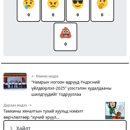
0
0
0
0
0
Өмнөх мэдээ
“Намрын ногоон өдрүүд-Үндэсний
үйлдвэрлэл-2025” үзэсгэлэн худалдааны
шилдгүүдийг тодрууллаа
Дараах мэдээ
Тамхины хяналтын тухай хуульд нэмэлт
өөрчлөлтөөр “хүний эрүүл…
Хайлт