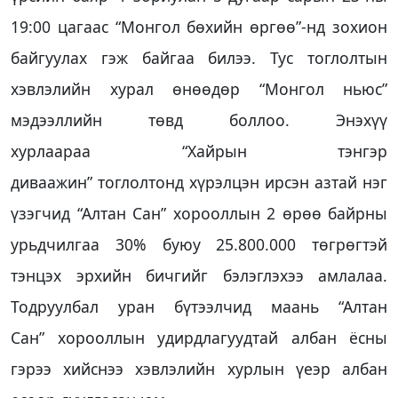
19:00 цагаас “Монгол бөхийн өргөө”-нд зохион
байгуулах гэж байгаа билээ. Тус тоглолтын
хэвлэлийн хурал өнөөдөр “Монгол ньюс”
мэдээллийн төвд боллоо. Энэхүү
хурлаараа “Хайрын тэнгэр
диваажин” тоглолтонд хүрэлцэн ирсэн азтай нэг
үзэгчид “Алтан Сан” хорооллын 2 өрөө байрны
урьдчилгаа 30% буюу 25.800.000 төгрөгтэй
тэнцэх эрхийн бичгийг бэлэглэхээ амлалаа.
Тодруулбал уран бүтээлчид маань “Алтан
Сан” хорооллын удирдлагуудтай албан ёсны
гэрээ хийснээ хэвлэлийн хурлын үеэр албан