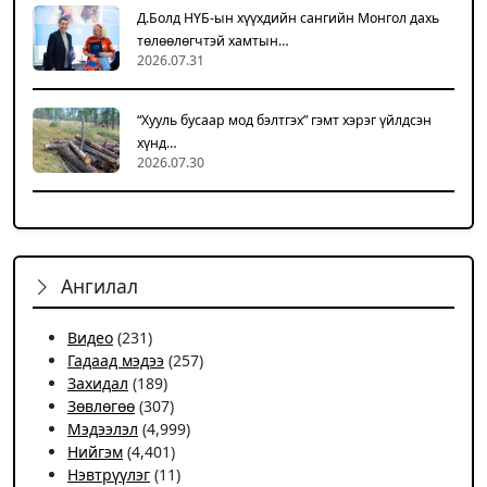
Д.Болд НҮБ-ын хүүхдийн сангийн Монгол дахь
төлөөлөгчтэй хамтын…
2026.07.31
“Хууль бусаар мод бэлтгэх” гэмт хэрэг үйлдсэн
хүнд…
2026.07.30
Ангилал
Видео
(231)
Гадаад мэдээ
(257)
Захидал
(189)
Зөвлөгөө
(307)
Мэдээлэл
(4,999)
Нийгэм
(4,401)
Нэвтрүүлэг
(11)