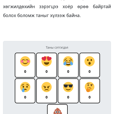
хөгжилдөхийн зэрэгцээ хоёр өрөө байртай
болох боломж таныг хүлээж байна.
Таны сэтгэгдэл
0
0
0
0
0
0
0
0