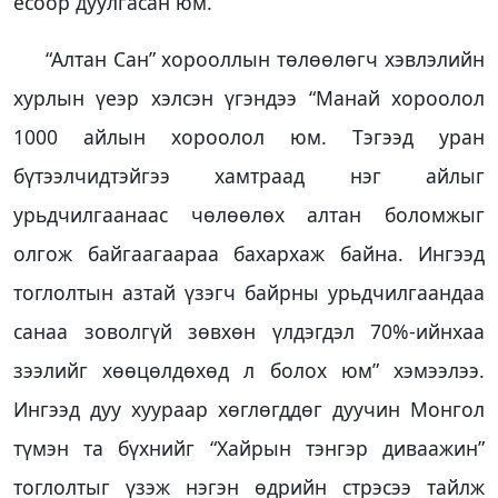
есоор дуулгасан юм.
“Алтан Сан” хорооллын төлөөлөгч хэвлэлийн
хурлын үеэр хэлсэн үгэндээ “Манай хороолол
1000 айлын хороолол юм. Тэгээд уран
бүтээлчидтэйгээ хамтраад нэг айлыг
урьдчилгаанаас чөлөөлөх алтан боломжыг
олгож байгаагаараа бахархаж байна. Ингээд
тоглолтын азтай үзэгч байрны урьдчилгаандаа
санаа зоволгүй зөвхөн үлдэгдэл 70%-ийнхаа
зээлийг хөөцөлдөхөд л болох юм” хэмээлээ.
Ингээд дуу хуураар хөглөгддөг дуучин Монгол
түмэн та бүхнийг “Хайрын тэнгэр диваажин”
тоглолтыг үзэж нэгэн өдрийн стрэсээ тайлж