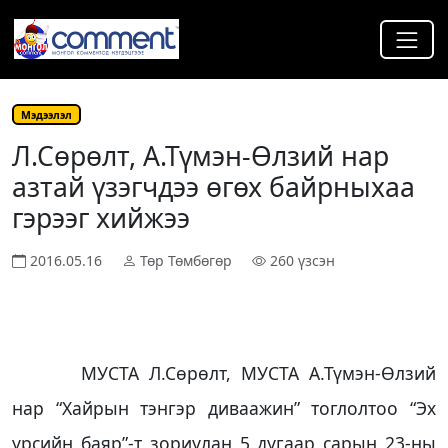
Мэдээлэл
Л.Сөрөлт, А.Түмэн-Өлзий нар
азтай үзэгчдээ өгөх байрныхаа
гэрээг хийжээ
2016.05.16
Төр Төмбөгөр
260 үзсэн
МУСТА Л.Сөрөлт, МУСТА А.Түмэн-Өлзий
нар “Хайрын тэнгэр диваажин” тоглолтоо “Эх
үрсийн баяр”-т зориулан 5 дугаар сарын 23-ны