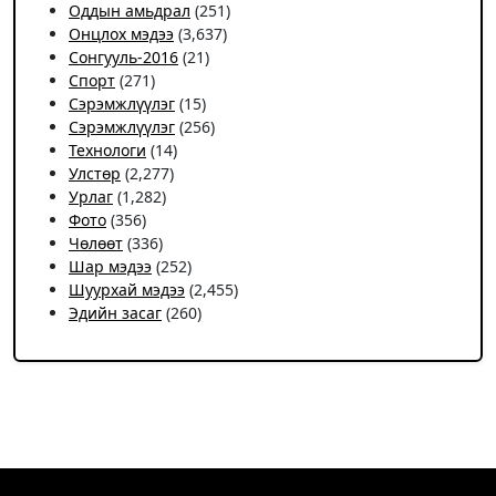
Оддын амьдрал
(251)
Онцлох мэдээ
(3,637)
Сонгууль-2016
(21)
Спорт
(271)
Сэрэмжлүүлэг
(15)
Сэрэмжлүүлэг
(256)
Технологи
(14)
Улстөр
(2,277)
Урлаг
(1,282)
Фото
(356)
Чѳлѳѳт
(336)
Шар мэдээ
(252)
Шуурхай мэдээ
(2,455)
Эдийн засаг
(260)