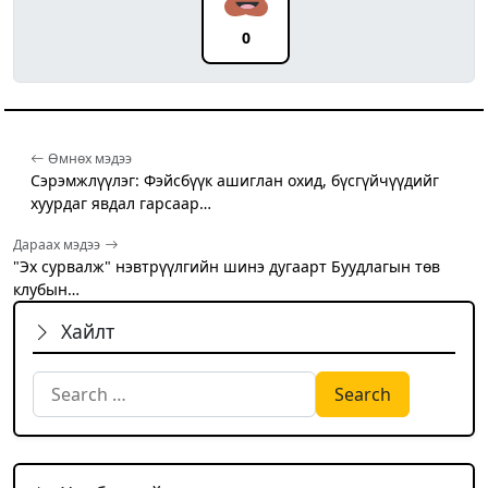
0
Өмнөх мэдээ
Сэрэмжлүүлэг: Фэйсбүүк ашиглан охид, бүсгүйчүүдийг
хуурдаг явдал гарсаар…
Дараах мэдээ
"Эх сурвалж" нэвтрүүлгийн шинэ дугаарт Буудлагын төв
клубын…
Хайлт
Search for: