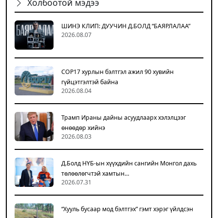
Холбоотой мэдээ
ШИНЭ КЛИП: ДУУЧИН Д.БОЛД “БАЯРЛАЛАА”
2026.08.07
COP17 хурлын бэлтгэл ажил 90 хувийн
гүйцэтгэлтэй байна
2026.08.04
Трамп Ираны дайны асуудлаарх хэлэлцээг
өнөөдөр хийнэ
2026.08.03
Д.Болд НҮБ-ын хүүхдийн сангийн Монгол дахь
төлөөлөгчтэй хамтын…
2026.07.31
“Хууль бусаар мод бэлтгэх” гэмт хэрэг үйлдсэн